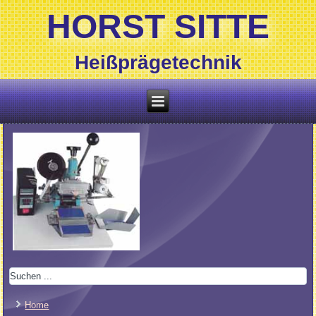
HORST SITTE
Heißprägetechnik
Home