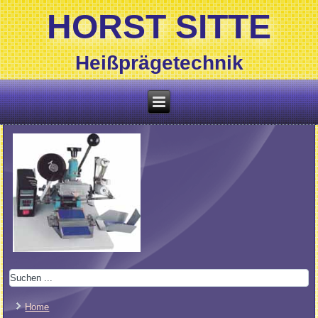
HORST SITTE
Heißprägetechnik
Home