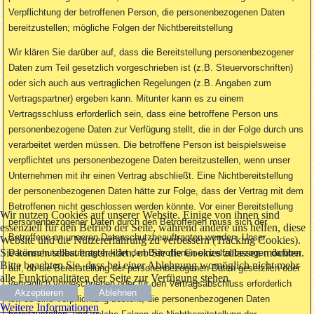
Verpflichtung der betroffenen Person, die personenbezogenen Daten
bereitzustellen; mögliche Folgen der Nichtbereitstellung
Wir klären Sie darüber auf, dass die Bereitstellung personenbezogener
Daten zum Teil gesetzlich vorgeschrieben ist (z.B. Steuervorschriften)
oder sich auch aus vertraglichen Regelungen (z.B. Angaben zum
Vertragspartner) ergeben kann. Mitunter kann es zu einem
Vertragsschluss erforderlich sein, dass eine betroffene Person uns
personenbezogene Daten zur Verfügung stellt, die in der Folge durch uns
verarbeitet werden müssen. Die betroffene Person ist beispielsweise
verpflichtet uns personenbezogene Daten bereitzustellen, wenn unser
Unternehmen mit ihr einen Vertrag abschließt. Eine Nichtbereitstellung
der personenbezogenen Daten hätte zur Folge, dass der Vertrag mit dem
Betroffenen nicht geschlossen werden könnte. Vor einer Bereitstellung
Wir nutzen Cookies auf unserer Website. Einige von ihnen sind
personenbezogener Daten durch den Betroffenen muss sich der
essenziell für den Betrieb der Seite, während andere uns helfen, diese
Betroffene an unseren Datenschutzbeauftragten wenden. Unser
Website und die Nutzererfahrung zu verbessern (Tracking Cookies).
Sie können selbst entscheiden, ob Sie die Cookies zulassen möchten.
Datenschutzbeauftragter klärt den Betroffenen einzelfallbezogen darüber
Bitte beachten Sie, dass bei einer Ablehnung womöglich nicht mehr
auf, ob die Bereitstellung der personenbezogenen Daten gesetzlich oder
alle Funktionalitäten der Seite zur Verfügung stehen.
vertraglich vorgeschrieben oder für den Vertragsabschluss erforderlich
Akzeptieren
Ablehnen
ist, ob eine Verpflichtung besteht, die personenbezogenen Daten
Weitere Informationen