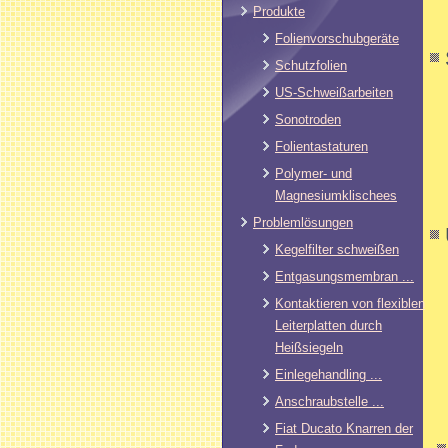
Produkte
Folienvorschubgeräte
Schutzfolien
US-Schweißarbeiten
Sonotroden
Folientastaturen
Polymer- und
Magnesiumklischees
Problemlösungen
Kegelfilter schweißen
Entgasungsmembran ...
Kontaktieren von flexiblen
Leiterplatten durch
Heißsiegeln
Einlegehandling ...
Anschraubstelle ...
Fiat Ducato Knarren der