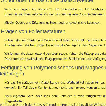
Sonotroden für das Ultraschallschweißen
Wenn es möglich ist, kaufen wir die Sonotroden zu. Oft funktionier
Erprobungsaufwand erforderlich, der von renommierten Sonotrodenbauern
Mit viel Geduld und Erfahrung gelingen auch ungewöhnliche Lösungen.
Prägen von Folientastaturen
Folientastaturen werden aus Polycarbonat Folie hergestellt, der Tastenbe
Kunden liefern die bedruckten Folien und die Vorlage für das Prägen der T
Wir fertigen die dazu notwendigen Werkzeuge, richten die Prägepresse da
Dazu steht eine hydraulische Prägepresse mit Schiebetisch zur Verfügung
Fertigung von Polymerklischees und Magnesi
Heißprägen
Für das Heißprägen von Visitenkarten und Werbeartikel haben wir ca
verkauft. Ein Teil dieser Kunden ist noch aktiv auch andere Kunden brauc
Nach eigenem Satz, oder nach dem Satz der Kunden fertigen wir d
Prägearbeiten.
ell für den Betrieb der Seite, während andere uns helfen, diese Websit