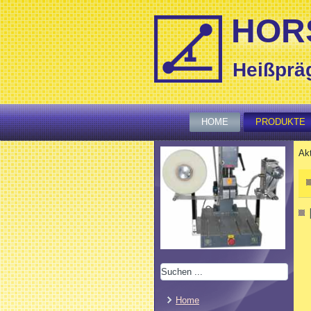
HORS
Heißprä
HOME
PRODUKTE
Akt
Home